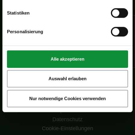
Nützliches
Statistiken
Über uns
Personalisierung
Karriere
Information
Downloads
Alle akzeptieren
Frische
Geflügel
Auswahl erlauben
Medien
Kontakt
Eisberg
Nur notwendige Cookies verwenden
Impressum
Datenschutz
Cookie-Einstellungen