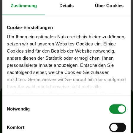
Zustimmung
Details
Über Cookies
Unsere
Produkte
Cookie-Einstellungen
Keine Produkte gefunden
Um Ihnen ein optimales Nutzererlebnis bieten zu können,
setzen wir auf unseren Websites Cookies ein. Einige
Cookies sind für den Betrieb der Website notwendig,
andere dienen der Statistik oder ermöglichen, Ihnen
personalisierte Inhalte anzuzeigen. Entscheiden Sie
nachfolgend selber, welche Cookies Sie zulassen
möchten. Gerne weisen wir Sie darauf hin, dass aufgrund
Ihrer Auswahl möglicherweise nicht mehr alle
Funktionalitäten der Website verfügbar sind. Für weitere
Informationen besuchen Sie unsere
Einwilligungsauswahl
Datenschutzerklärung und Cookie Policy.
Notwendig
Komfort